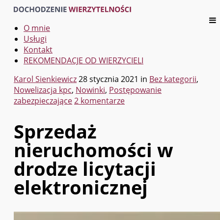
O mnie
Usługi
Kontakt
REKOMENDACJE OD WIERZYCIELI
Karol Sienkiewicz
28 stycznia 2021
in
Bez kategorii
,
Nowelizacja kpc
,
Nowinki
,
Postępowanie
zabezpieczające
2 komentarze
Sprzedaż
nieruchomości w
drodze licytacji
elektronicznej