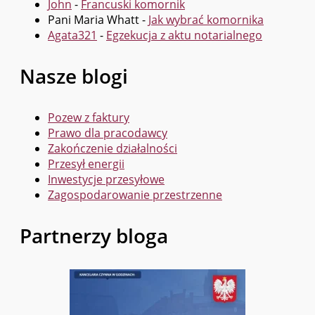
John
-
Francuski komornik
Pani Maria Whatt
-
Jak wybrać komornika
Agata321
-
Egzekucja z aktu notarialnego
Nasze blogi
Pozew z faktury
Prawo dla pracodawcy
Zakończenie działalności
Przesył energii
Inwestycje przesyłowe
Zagospodarowanie przestrzenne
Partnerzy bloga