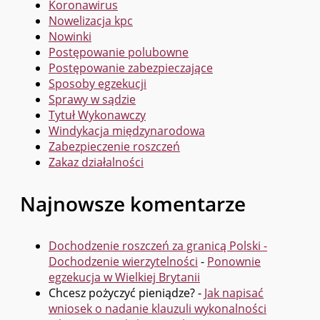
Koronawirus
Nowelizacja kpc
Nowinki
Postępowanie polubowne
Postępowanie zabezpieczające
Sposoby egzekucji
Sprawy w sądzie
Tytuł Wykonawczy
Windykacja międzynarodowa
Zabezpieczenie roszczeń
Zakaz działalności
Najnowsze komentarze
Dochodzenie roszczeń za granicą Polski -
Dochodzenie wierzytelności
-
Ponownie
egzekucja w Wielkiej Brytanii
Chcesz pożyczyć pieniądze?
-
Jak napisać
wniosek o nadanie klauzuli wykonalności