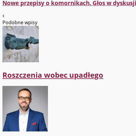
Nowe przepisy o komornikach. Głos w dyskusji
Podobne wpisy
Roszczenia wobec upadłego