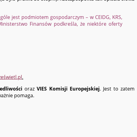
 ogóle jest podmiotem gospodarczym – w CEIDG, KRS,
nisterstwo Finansów podkreśla, że niektóre oferty
eświetl.pl
.
edliwości
oraz
VIES Komisji Europejskiej
. Jest to zatem
eważnie pomaga.