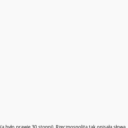
a było prawie 30 stopni). Rzeczpospolita tak opisała słowa