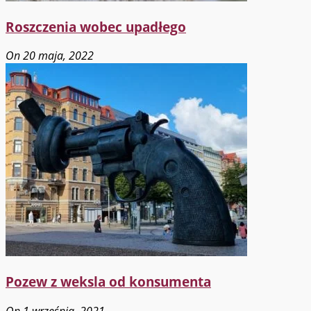
Roszczenia wobec upadłego
On 20 maja, 2022
Pozew z weksla od konsumenta
On 1 września, 2021