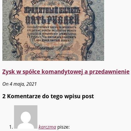
Zysk w spółce komandytowej a przedawnienie
On 4 maja, 2021
2 Komentarze do tego wpisu post
karczma
pisze: