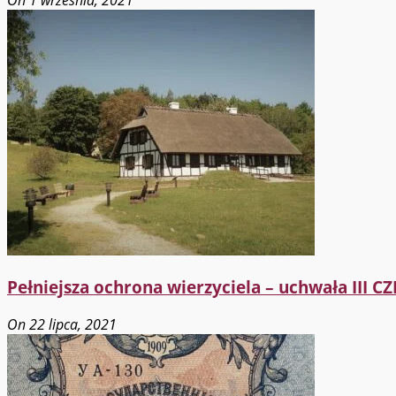
Pełniejsza ochrona wierzyciela – uchwała III CZ
On 22 lipca, 2021