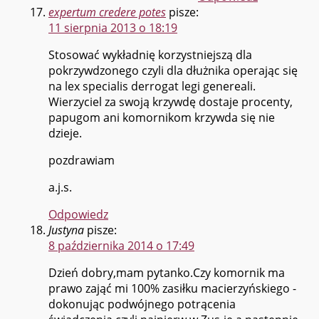
expertum credere potes
pisze:
11 sierpnia 2013 o 18:19
Stosować wykładnię korzystniejszą dla
pokrzywdzonego czyli dla dłużnika operając się
na lex specialis derrogat legi genereali.
Wierzyciel za swoją krzywdę dostaje procenty,
papugom ani komornikom krzywda się nie
dzieje.
pozdrawiam
a.j.s.
Odpowiedz
Justyna
pisze:
8 października 2014 o 17:49
Dzień dobry,mam pytanko.Czy komornik ma
prawo zająć mi 100% zasiłku macierzyńskiego -
dokonując podwójnego potrącenia