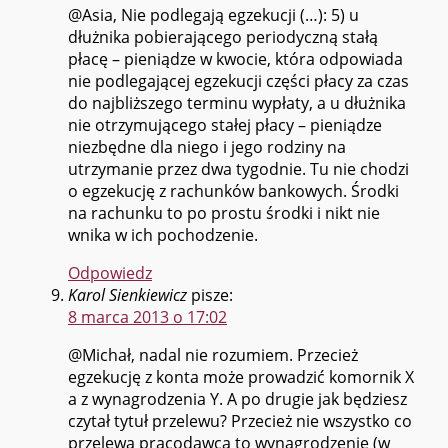
@Asia, Nie podlegają egzekucji (…): 5) u
dłużnika pobierającego periodyczną stałą
płacę – pieniądze w kwocie, która odpowiada
nie podlegającej egzekucji części płacy za czas
do najbliższego terminu wypłaty, a u dłużnika
nie otrzymującego stałej płacy – pieniądze
niezbędne dla niego i jego rodziny na
utrzymanie przez dwa tygodnie. Tu nie chodzi
o egzekucję z rachunków bankowych. Środki
na rachunku to po prostu środki i nikt nie
wnika w ich pochodzenie.
Odpowiedz
Karol Sienkiewicz
pisze:
8 marca 2013 o 17:02
@Michał, nadal nie rozumiem. Przecież
egzekucję z konta może prowadzić komornik X
a z wynagrodzenia Y. A po drugie jak będziesz
czytał tytuł przelewu? Przecież nie wszystko co
przelewa pracodawca to wynagrodzenie (w