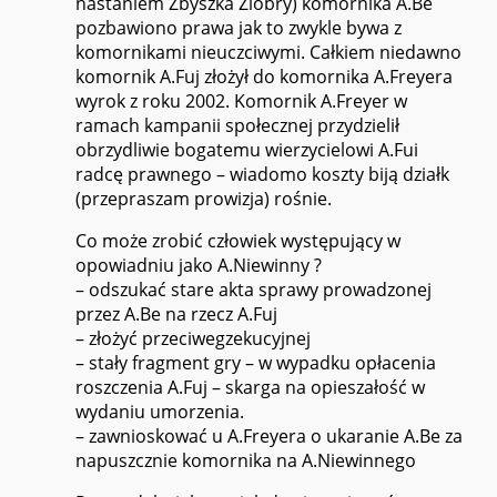
nastaniem Zbyszka Ziobry) komornika A.Be
pozbawiono prawa jak to zwykle bywa z
komornikami nieuczciwymi. Całkiem niedawno
komornik A.Fuj złożył do komornika A.Freyera
wyrok z roku 2002. Komornik A.Freyer w
ramach kampanii społecznej przydzielił
obrzydliwie bogatemu wierzycielowi A.Fui
radcę prawnego – wiadomo koszty biją działk
(przepraszam prowizja) rośnie.
Co może zrobić człowiek występujący w
opowiadniu jako A.Niewinny ?
– odszukać stare akta sprawy prowadzonej
przez A.Be na rzecz A.Fuj
– złożyć przeciwegzekucyjnej
– stały fragment gry – w wypadku opłacenia
roszczenia A.Fuj – skarga na opieszałość w
wydaniu umorzenia.
– zawnioskować u A.Freyera o ukaranie A.Be za
napuszcznie komornika na A.Niewinnego