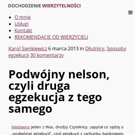
O mnie
Usługi
Kontakt
REKOMENDACJE OD WIERZYCIELI
Karol Sienkiewicz
6 marca 2013
in
Dłużnicy
,
Sposoby
egzekucji
30 komentarzy
Podwójny nelson,
czyli druga
egzekucja z tego
samego
Niedawno
jeden z Was, drodzy Czytelnicy, zapytał co sądzę o
„podwójnej egzekucji”, czyli egzekucji z rachunku bankowego