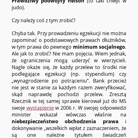
Prawdziwy podwójny nelson
(to taki chwyt w
judo).
Czy należy coś z tym zrobić?
Chyba tak. Przy prowadzeniu egzekucji nie można
zapominać o podstawowych prawach dłużników,
w tym prawa do pewnego
minimum socjalnego
.
Ale jak to zrobić? Nie mam pojęcia. Wiem jednak,
że ograniczenia mogą uderzyć w wierzycieli.
Nagle okaże się, że każdy przelew to środki nie
podlegające egzekucji (np. stypendium) czy
„wynagrodzenie po potrąceniu”. Bank przecież
nie jest w stanie za każdym razem zweryfikować,
skąd naprawdę pochodzi przelew. Zresztą
Rzecznik w tej samej sprawie kierował już do MS
swoje
wystąpienie
w 2006 r. W swojej odpowiedzi
minister wskazał wówczas właśnie na
niebezpieczeństwo obchodzenia prawa
i
dokonywanie „wszelkich wpłat z zaznaczeniem, że
są one należne tytułem świadczeń