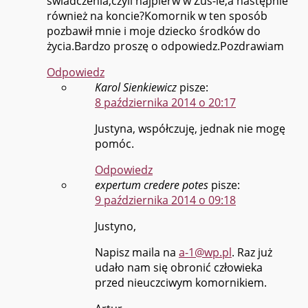
świadczenia,czyli najpierw w Zus-ie,a następnie
również na koncie?Komornik w ten sposób
pozbawił mnie i moje dziecko środków do
życia.Bardzo proszę o odpowiedz.Pozdrawiam
Odpowiedz
Karol Sienkiewicz
pisze:
8 października 2014 o 20:17
Justyna, współczuję, jednak nie mogę
pomóc.
Odpowiedz
expertum credere potes
pisze:
9 października 2014 o 09:18
Justyno,
Napisz maila na
a-1@wp.pl
. Raz już
udało nam się obronić człowieka
przed nieuczciwym komornikiem.