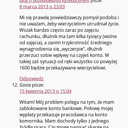
blog o postępowaniu egzekucyjnym
pisze:
8 marca 2013 o 23:03
Mi się prawdę powiedziawszy pomysł podoba i
nie uważam, żeby wierzycielom utrudniał życie.
Wszak bardzo często zaraz po zajęciu
rachunku, dłużnik ma tam kilka tysięcy (wolne
od zajęcia), a zanim trzykrotność średniego
wynagrodzenia się „wyczerpie”, dłużnik
przerzuci sobie wpływy na czyjeś konto. W
takiej zaś sytuacji od ręki wszystko co powyżej
1600 będzie przekazywane wierzycielowi.
Odpowiedz
Gosia
pisze:
15 kwietnia 2013 o 15:04
Witam! Mój problem polega na tym, że mam
zablokowane konto bankowe. Połowę mojej
wypłaty przekazuje pracodawca na konto
komornika. Mam dochody tylko z jednego
źródła pracy. Czy mogę napisać skargę na