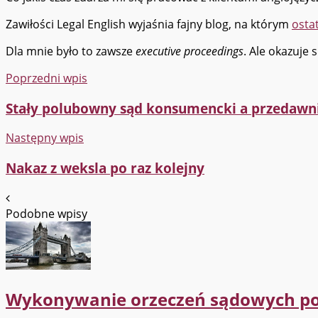
Zawiłości Legal English wyjaśnia fajny blog, na którym
osta
Dla mnie było to zawsze
executive proceedings
. Ale okazuje 
Poprzedni wpis
Stały polubowny sąd konsumencki a przedawn
Następny wpis
Nakaz z weksla po raz kolejny
Podobne wpisy
Wykonywanie orzeczeń sądowych po