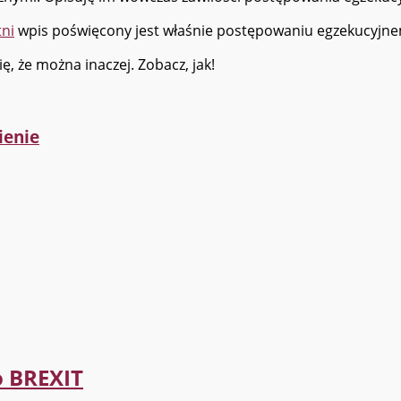
tni
wpis poświęcony jest właśnie postępowaniu egzekucyjn
się, że można inaczej. Zobacz, jak!
ienie
 BREXIT