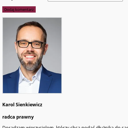
Karol Sienkiewicz
radca prawny
Doradzam wierzycielom, którzy chcą podać dłużnika do s