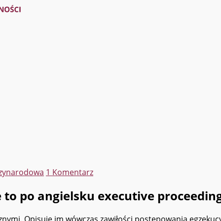
dzynarodowa
1 Komentarz
to po angielsku executive proceedin
ycznymi. Opisuję im wówczas zawiłości postępowania egzekucy