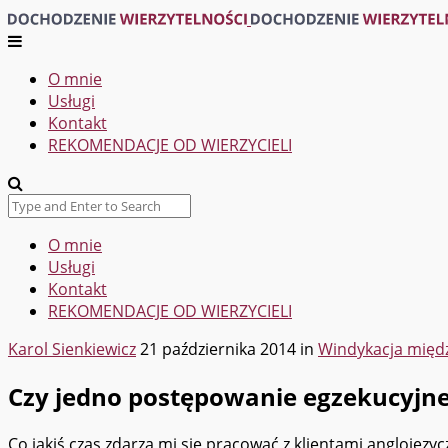
O mnie
Usługi
Kontakt
REKOMENDACJE OD WIERZYCIELI
O mnie
Usługi
Kontakt
REKOMENDACJE OD WIERZYCIELI
Karol Sienkiewicz
21 października 2014
in
Windykacja mię
Czy jedno postępowanie egzekucyjne 
Co jakiś czas zdarza mi się pracować z klientami anglojęz