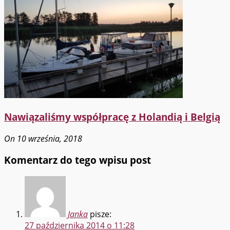
Nawiązaliśmy współpracę z Holandią i Belgią
On 10 września, 2018
Komentarz do tego wpisu post
Janka
pisze:
27 października 2014 o 11:28