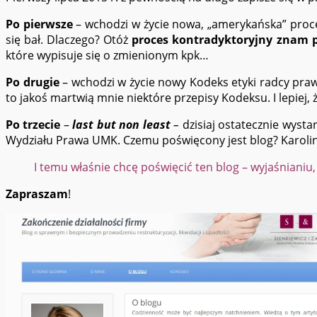
Po pierwsze
– wchodzi w życie nowa, „amerykańska” proced
się bał. Dlaczego? Otóż
proces kontradyktoryjny znam p
które wypisuje się o zmienionym kpk…
Po drugie
– wchodzi w życie nowy Kodeks etyki radcy pra
to jakoś martwią mnie niektóre przepisy Kodeksu. I lepiej,
Po trzecie
–
last but non least
–
dzisiaj ostatecznie wysta
Wydziału Prawa UMK. Czemu poświęcony jest blog? Karolina
I temu właśnie chcę poświęcić ten blog – wyjaśnianiu,
Zapraszam
!