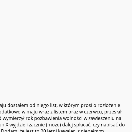
u dostałem od niego list, w którym prosi o rozłożenie
Dodatkowo w maju wraz z listem oraz w czerwcu, przesłał
ąd wymierzył rok pozbawienia wolności w zawieszeniu na
n X wyjdzie i zacznie (może) dalej spłacać, czy napisać do
. Dodam, że jest to 20 letni kawaler, z niepełnym