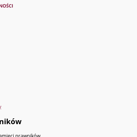
y
wników
pamięci prawników.