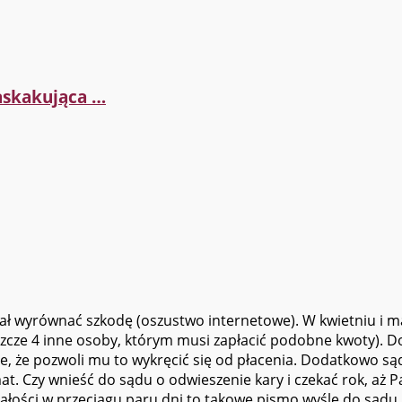
askakująca …
ał wyrównać szkodę (oszustwo internetowe). W kwietniu i maj
jeszcze 4 inne osoby, którym musi zapłacić podobne kwoty). 
ie, że pozwoli mu to wykręcić się od płacenia. Dodatkowo s
mat. Czy wnieść do sądu o odwieszenie kary i czekać rok, aż Pa
ci całości w przeciągu paru dni to takowe pismo wyślę do sądu