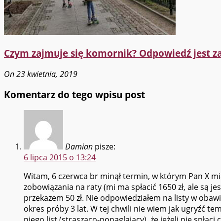
Czym zajmuje się komornik? Odpowiedź jest z
On 23 kwietnia, 2019
Komentarz do tego wpisu post
Damian
pisze:
6 lipca 2015 o 13:24
Witam, 6 czerwca br minął termin, w którym Pan X mi
zobowiązania na raty (mi ma spłacić 1650 zł, ale są 
przekazem 50 zł. Nie odpowiedziałem na listy w obaw
okres próby 3 lat. W tej chwili nie wiem jak ugryźć te
niego list (strasząco-ponaglający), że jeżeli nie spła