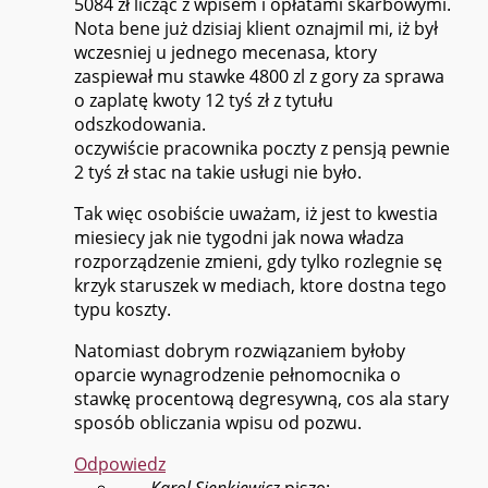
5084 zł licząc z wpisem i opłatami skarbowymi.
Nota bene już dzisiaj klient oznajmil mi, iż był
wczesniej u jednego mecenasa, ktory
zaspiewał mu stawke 4800 zl z gory za sprawa
o zaplatę kwoty 12 tyś zł z tytułu
odszkodowania.
oczywiście pracownika poczty z pensją pewnie
2 tyś zł stac na takie usługi nie było.
Tak więc osobiście uważam, iż jest to kwestia
miesiecy jak nie tygodni jak nowa władza
rozporządzenie zmieni, gdy tylko rozlegnie sę
krzyk staruszek w mediach, ktore dostna tego
typu koszty.
Natomiast dobrym rozwiązaniem byłoby
oparcie wynagrodzenie pełnomocnika o
stawkę procentową degresywną, cos ala stary
sposób obliczania wpisu od pozwu.
Odpowiedz
Karol Sienkiewicz
pisze: