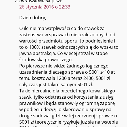
bartoszkowalak
pisze:
26 stycznia 2016 o 22:33
Dzien dobry,
O ile nie ma watpliwości co do stawek za
zasteostwo w sprawach nie uzaleznionych od
wartości przedmiotu sporu, to podniesienie i
to o 100% stawek odnoszących się do wps-u to
jawna abstrakcja. Co wiecej strzal w stope
środowiska prawniczego.
Po pierwsze nie widze żadnego logicznego
uzasadnienia dlaczego sprawa o 5001 zł 10 at
temu kosztowała 1200 a teraz 2400, 5001 zl
cały czas jest takim samym 5001 zł.
Takie nierealne dla przeciętnego kowalskiego
stawki tylko odstrasza od korzystania z uslyg
prawnikow i będa stanowiły ogromną zaporę
w podjęciu decyzji o skierowaniu sprawy na
droge sadowa, gdzie w tej rzeczoenj sprawie o
5001 zł teoretycznie ryzykuje juz sie na wstepie