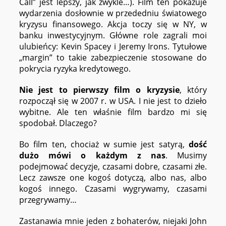
Call” jest lepszy, jak zwykle…). Film ten pokazuje
wydarzenia dosłownie w przededniu światowego
kryzysu finansowego. Akcja toczy się w NY, w
banku inwestycyjnym. Główne role zagrali moi
ulubieńcy: Kevin Spacey i Jeremy Irons. Tytułowe
„margin” to takie zabezpieczenie stosowane do
pokrycia ryzyka kredytowego.
Nie jest to pierwszy film o kryzysie
, który
rozpoczął się w 2007 r. w USA. I nie jest to dzieło
wybitne. Ale ten właśnie film bardzo mi się
spodobał. Dlaczego?
Bo film ten, chociaż w sumie jest satyrą,
dość
dużo mówi o każdym z nas
. Musimy
podejmować decyzje, czasami dobre, czasami złe.
Lecz zawsze one kogoś dotyczą, albo nas, albo
kogoś innego. Czasami wygrywamy, czasami
przegrywamy…
Zastanawia mnie jeden z bohaterów, niejaki John