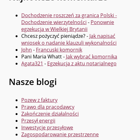
Dochodzenie roszczeń za granicą Polski -
Dochodzenie wierzytelności
-
Ponownie
egzekucja w Wielkiej Brytanii
Chcesz pożyczyć pieniądze?
-
Jak napisać
wniosek o nadanie klauzuli wykonalności
John
-
Francuski komornik
Pani Maria Whatt
-
Jak wybrać komornika
Agata321
-
Egzekucja z aktu notarialnego
Nasze blogi
Pozew z faktury
Prawo dla pracodawcy
Zakończenie działalności
Przesył energii
Inwestycje przesyłowe
Zagospodarowanie przestrzenne