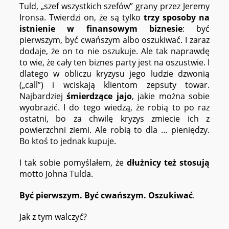
Tuld, „szef wszystkich szefów” grany przez Jeremy
Ironsa. Twierdzi on, że są tylko
trzy sposoby na
istnienie w finansowym biznesie
: być
pierwszym, być cwańszym albo oszukiwać. I zaraz
dodaje, że on to nie oszukuje. Ale tak naprawdę
to wie, że cały ten biznes party jest na oszustwie. I
dlatego w obliczu kryzysu jego ludzie dzwonią
(„call”) i wciskają klientom zepsuty towar.
Najbardziej
śmierdzące jajo
, jakie można sobie
wyobrazić. I do tego wiedzą, że robią to po raz
ostatni, bo za chwilę kryzys zmiecie ich z
powierzchni ziemi. Ale robią to dla … pieniędzy.
Bo ktoś to jednak kupuje.
I tak sobie pomyślałem, że
dłużnicy też stosują
motto Johna Tulda.
Być pierwszym. Być cwańszym. Oszukiwać
.
Jak z tym walczyć?