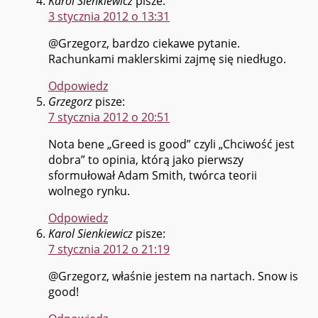
Karol Sienkiewicz
pisze:
3 stycznia 2012 o 13:31
@Grzegorz, bardzo ciekawe pytanie.
Rachunkami maklerskimi zajmę się niedługo.
Odpowiedz
Grzegorz
pisze:
7 stycznia 2012 o 20:51
Nota bene „Greed is good” czyli „Chciwość jest
dobra” to opinia, którą jako pierwszy
sformułował Adam Smith, twórca teorii
wolnego rynku.
Odpowiedz
Karol Sienkiewicz
pisze:
7 stycznia 2012 o 21:19
@Grzegorz, właśnie jestem na nartach. Snow is
good!