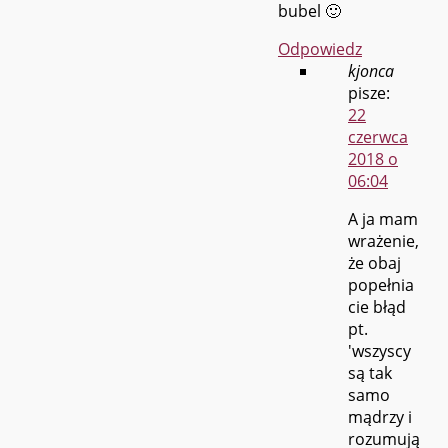
bubel 🙂
Odpowiedz
kjonca
pisze:
22
czerwca
2018 o
06:04
A ja mam
wrażenie,
że obaj
popełnia
cie błąd
pt.
'wszyscy
są tak
samo
mądrzy i
rozumują