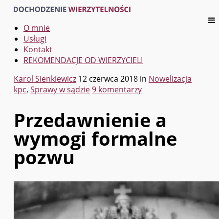
O mnie
Usługi
Kontakt
REKOMENDACJE OD WIERZYCIELI
Karol Sienkiewicz
12 czerwca 2018
in
Nowelizacja
kpc
,
Sprawy w sądzie
9 komentarzy
Przedawnienie a
wymogi formalne
pozwu