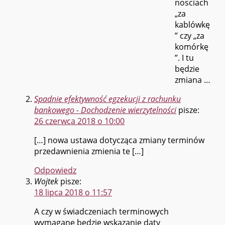
nosciach
„za
kablówkę
” czy „za
komórkę
”. I tu
będzie
zmiana …
Spadnie efektywność egzekucji z rachunku
bankowego - Dochodzenie wierzytelności
pisze:
26 czerwca 2018 o 10:00
[…] nowa ustawa dotycząca zmiany terminów
przedawnienia zmienia te […]
Odpowiedz
Wojtek
pisze:
18 lipca 2018 o 11:57
A czy w świadczeniach terminowych
wymagane będzie wskazanie daty