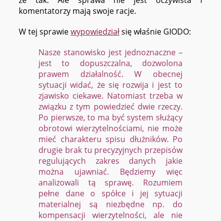
że tak. Ale sprawa nie jest oczywista i
komentatorzy mają swoje racje.
W tej sprawie
wypowiedział
się właśnie GIODO:
Nasze stanowisko jest jednoznaczne –
jest to dopuszczalna, dozwolona
prawem działalność. W obecnej
sytuacji widać, że się rozwija i jest to
zjawisko ciekawe. Natomiast trzeba w
związku z tym powiedzieć dwie rzeczy.
Po pierwsze, to ma być system służący
obrotowi wierzytelnościami, nie może
mieć charakteru spisu dłużników. Po
drugie brak tu precyzyjnych przepisów
regulujących zakres danych jakie
można ujawniać. Będziemy więc
analizowali tą sprawę. Rozumiem
pełne dane o spółce i jej sytuacji
materialnej są niezbędne np. do
kompensacji wierzytelności, ale nie