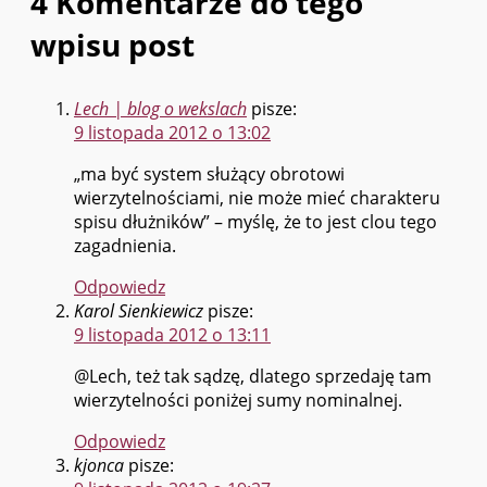
4 Komentarze do tego
wpisu post
Lech | blog o wekslach
pisze:
9 listopada 2012 o 13:02
„ma być system służący obrotowi
wierzytelnościami, nie może mieć charakteru
spisu dłużników” – myślę, że to jest clou tego
zagadnienia.
Odpowiedz
Karol Sienkiewicz
pisze:
9 listopada 2012 o 13:11
@Lech, też tak sądzę, dlatego sprzedaję tam
wierzytelności poniżej sumy nominalnej.
Odpowiedz
kjonca
pisze: