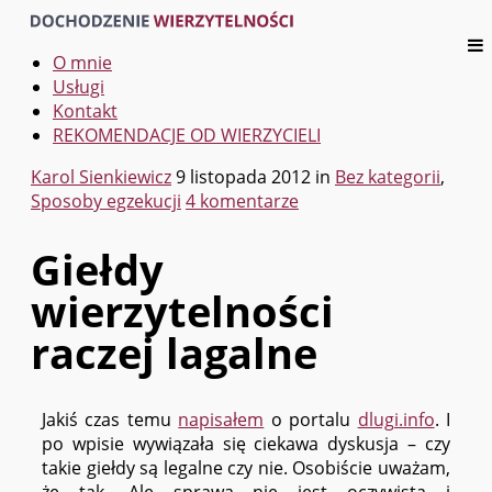
O mnie
Usługi
Kontakt
REKOMENDACJE OD WIERZYCIELI
Karol Sienkiewicz
9 listopada 2012
in
Bez kategorii
,
Sposoby egzekucji
4 komentarze
Giełdy
wierzytelności
raczej lagalne
Jakiś czas temu
napisałem
o portalu
dlugi.info
. I
po wpisie wywiązała się ciekawa dyskusja – czy
takie giełdy są legalne czy nie. Osobiście uważam,