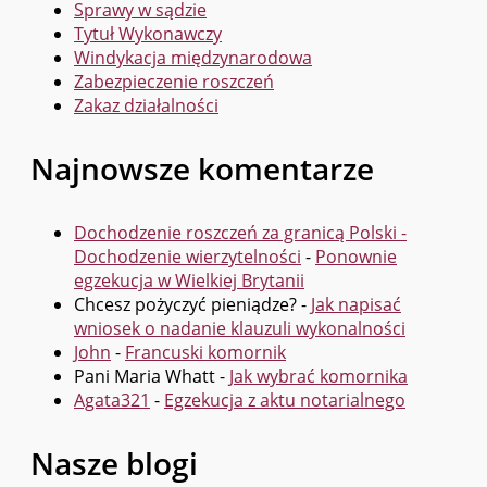
Sprawy w sądzie
Tytuł Wykonawczy
Windykacja międzynarodowa
Zabezpieczenie roszczeń
Zakaz działalności
Najnowsze komentarze
Dochodzenie roszczeń za granicą Polski -
Dochodzenie wierzytelności
-
Ponownie
egzekucja w Wielkiej Brytanii
Chcesz pożyczyć pieniądze?
-
Jak napisać
wniosek o nadanie klauzuli wykonalności
John
-
Francuski komornik
Pani Maria Whatt
-
Jak wybrać komornika
Agata321
-
Egzekucja z aktu notarialnego
Nasze blogi