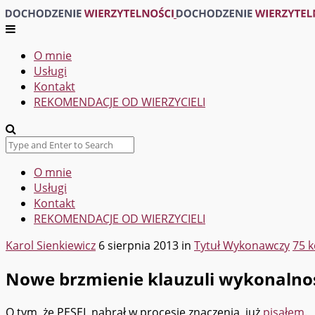
O mnie
Usługi
Kontakt
REKOMENDACJE OD WIERZYCIELI
O mnie
Usługi
Kontakt
REKOMENDACJE OD WIERZYCIELI
Karol Sienkiewicz
6 sierpnia 2013
in
Tytuł Wykonawczy
75 
Nowe brzmienie klauzuli wykonalno
O tym, że PESEL nabrał w procesie znaczenia, już
pisałem
.