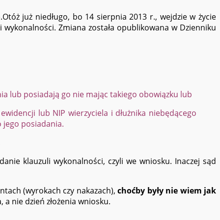
.
Otóż już niedługo, bo 14 sierpnia 2013 r., wejdzie w życie
uli wykonalności. Zmiana została opublikowana w Dzienniku
nia lub posiadają go nie mając takiego obowiązku lub
idencji lub NIP wierzyciela i dłużnika niebędącego
o jego posiadania.
.
ie klauzuli wykonalności, czyli we wniosku. Inaczej sąd
entach (wyrokach czy nakazach),
choćby były nie wiem jak
, a nie dzień złożenia wniosku.