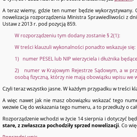
A teraz wiemy, gdzie ten numer będzie wykorzystywany. O
nowelizacja rozporządzenia Ministra Sprawiedliwości z dn
Ustaw z 2013 r. pod pozycją 859.
W rozporządzeniu tym dodany zostanie § 2(1):
W treści klauzuli wykonalności ponadto wskazuje się:
1) numer PESEL lub NIP wierzyciela i dłużnika będące
2) numer w Krajowym Rejestrze Sądowym, a w przypa
osobą fizyczną, którzy nie mają obowiązku wpisu we wł
Czyli teraz wszystko jasne. W każdym przypadku w treści kla
A więc nawet jak nie masz obowiązku wskazać tego numer
wezwie Cię do wskazania tego numeru, a to przedłuży o ca
Rozporządzenie wchodzi w życie 14 sierpnia i dotyczyć bę
stare, z zwłaszcza pochodziły sprzed nowelizacji
. Co wię
Poprzedni wpis