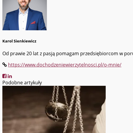
Karol Sienkiewicz
Od prawie 20 lat z pasją pomagam przedsiębiorcom w porus
https://www.dochodzeniewierzytelnosci.pl/o-mnie/
Podobne artykuły