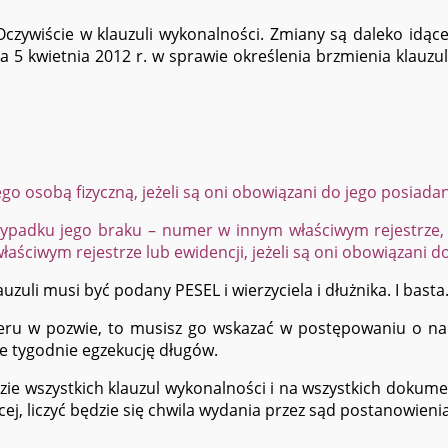
czywiście w klauzuli wykonalności. Zmiany są daleko idące
ia 5 kwietnia 2012 r. w sprawie określenia brzmienia klauz
go osobą fizyczną, jeżeli są oni obowiązani do jego posiada
dku jego braku – numer w innym właściwym rejestrze, ew
aściwym rejestrze lub ewidencji, jeżeli są oni obowiązani d
uzuli musi być podany PESEL i wierzyciela i dłużnika. I basta
u w pozwie, to musisz go wskazać w postępowaniu o nadan
łe tygodnie egzekucję długów.
dzie wszystkich klauzul wykonalności i na wszystkich dokum
cej, liczyć będzie się chwila wydania przez sąd postanowienia