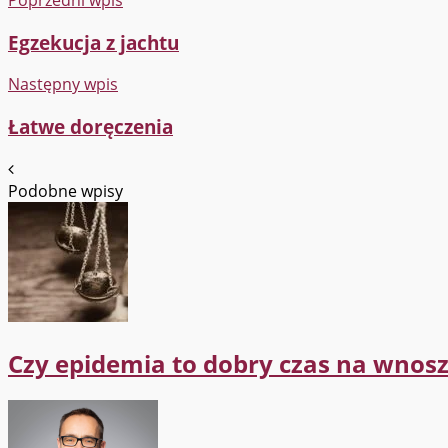
Egzekucja z jachtu
Następny wpis
Łatwe doręczenia
Podobne wpisy
Czy epidemia to dobry czas na wnos